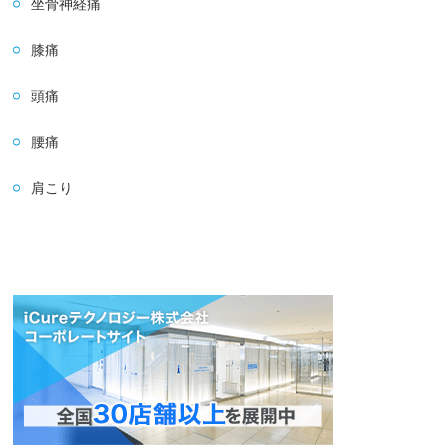
坐骨神経痛
膝痛
頭痛
腰痛
肩こり