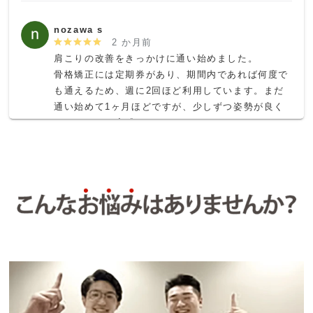
nozawa s
2 か月前
肩こりの改善をきっかけに通い始めました。

骨格矯正には定期券があり、期間内であれば何度で
も通えるため、週に2回ほど利用しています。まだ
通い始めて1ヶ月ほどですが、少しずつ姿勢が良く
なってきたと実感しています。

肩こりからくる頭痛も通い始めてから出なくなり、
早くも効果が現れて嬉しいです。
S K
2 か月前
肩甲骨と背骨あたりの違和感で伺わせていただきま
した。

納得感のあるカウンセリングと実感できる効果があ
り定期的に通わせていただくことにしました！

リモートワークによる猫背をはじめとする体の歪み