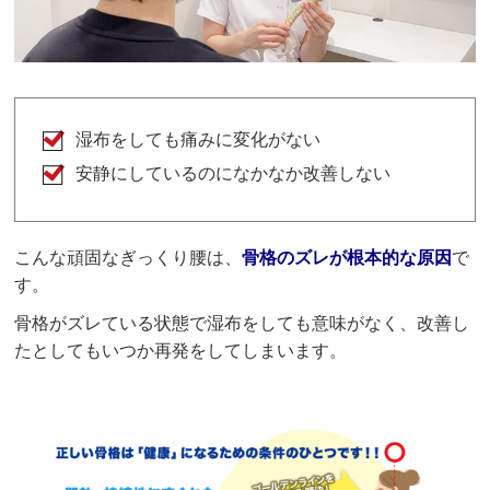
を期待して現在もお世話になっています。

対応も丁寧でこちらの意志を尊重してもらえるの
で、安心して通えています
湿布をしても痛みに変化がない
Hannah
6 か月前
安静にしているのになかなか改善しない
肩や背中の痛み、猫背が気になり通い始めました。

2週間ほど施術を受けていますが、すでに改善を感
じています。

こんな頑固なぎっくり腰は、
骨格のズレが根本的な原因
で
毎回、体の状態や変化を丁寧に確認してくださり、
す。
施術も強すぎず、無理のないペースで進めてくれま
す。

骨格がズレている状態で湿布をしても意味がなく、改善し
また、自宅でできる簡単な運動のアドバイスもあ
たとしてもいつか再発をしてしまいます。
り、とても助かっています。

外国人にも親切で、説明もわかりやすく、安心して
通える整体院だと思います。
クチコミをもっと見る