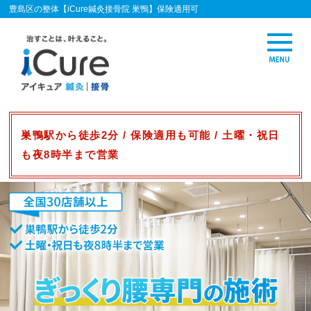
豊島区の整体【iCure鍼灸接骨院 巣鴨】保険適用可
巣鴨駅から徒歩2分 / 保険適用も可能 / 土曜・祝日
も夜8時半まで営業