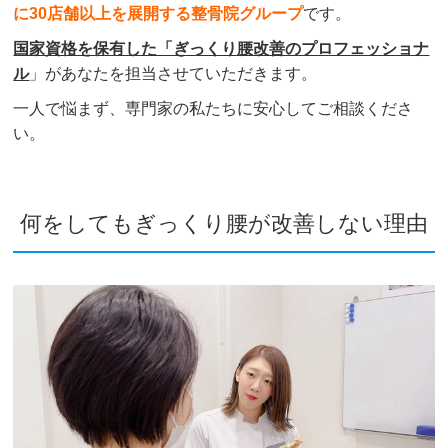
サージもあなたの場合はしたいとのこと。おっしゃ
に30店舗以上を展開する整骨院グループ
です。
る通りで通った場合都度支払うと7~8万弱の所、定
国家資格を保有した「ぎっくり腰改善のプロフェッショナ
期券3ヶ月3万+マッサージ代都度という形にな
ル
」があなたを担当させていただきます。
る、、、、いやぁ私には高いので、週1でのんびり
都度支払いで通っています。

一人で悩まず、専門家の私たちに安心してご相談くださ
い。
来院される皆さん、懐に余裕を持って覚悟して行く
か、断る強い心を持って行くかどちらかをオススメ
します笑

腕はいいと思います！
何をしてもぎっくり腰が改善しない理由
H M
1 か月前
慢性的に肩や首の凝りがあり、肩甲骨周りに痛みも
出てきたので、ちゃんと治療をしたいと思い通い始
めました！

痛みはすぐに取れ、姿勢矯正も座り方が変わる実感
に即効性があったので、慢性的な凝りやハリも改善