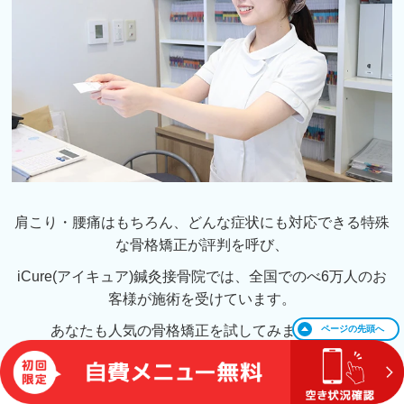
肩こり・腰痛はもちろん、どんな症状にも対応できる特殊
な骨格矯正が評判を呼び、
iCure(アイキュア)鍼灸接骨院では、全国でのべ6万人のお
客様が施術を受けています。
あなたも人気の骨格矯正を試してみませんか？
ページの
先頭へ