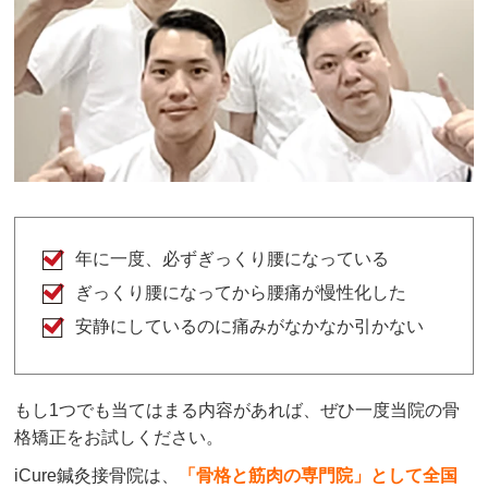
にアプローチしてもらい、施術後は体の違和感がな
くなるとともに意識しなくとも正しい姿勢を維持で
きています。

長期間通い続けるというよりも短期で終わりのある
施術をしましょう！というところも魅力的です。
カピ村あずき
2 か月前
肩こりからくる頭痛は、改善がすごく早かったで
年に一度、必ずぎっくり腰になっている
す。肩が楽になると腰痛が出てきてこれまでいかに
ぎっくり腰になってから腰痛が慢性化した
体を酷使していたかを痛感いたしました。先生もす
ごく愛想の良い方々で、ありがたい限りです！

安静にしているのに痛みがなかなか引かない
ただ、他の方もレビューに書かれている通り、回数
券や定期券の押し売り感は否めません。さらに、そ
の券にはマッサージは含まれていないので、3ヶ月
もし1つでも当てはまる内容があれば、ぜひ一度当院の骨
約30,000円にプラスしてマッサージが必要と診断
格矯正をお試しください。
された場合は都度約1,500~700円かかるようです。

先生曰く最初は来られるなら毎日来て欲しい、マッ
iCure鍼灸接骨院は、
「骨格と筋肉の専門院」として全国