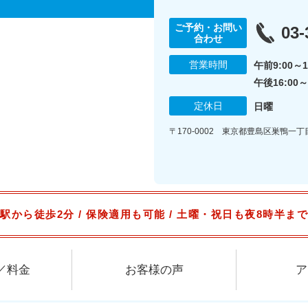
ご予約・お問い
03-
合わせ
営業時間
午前9:00～1
午後16:00～
定休日
日曜
〒170-0002 東京都豊島区巣鴨一丁目1
駅から徒歩2分 / 保険適用も可能 / 土曜・祝日も夜8時半ま
／料金
お客様の声
ア