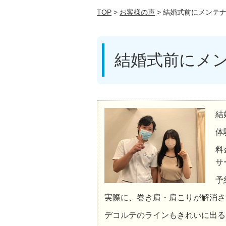
TOP
>
お客様の声
> 結婚式前にメンテ
結婚式前にメ
結
体
料
サ
予
実際に、巻き肩・肩こりが解消さ
デコルテのラインもきれいに出る