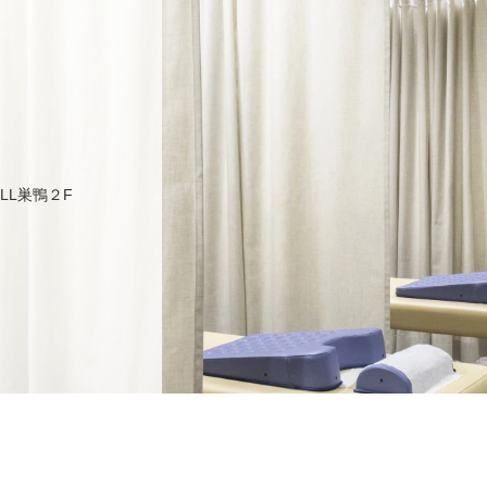
ULL巣鴨２F