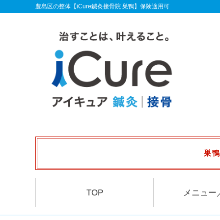
豊島区の整体【iCure鍼灸接骨院 巣鴨】保険適用可
巣鴨
TOP
メニュー