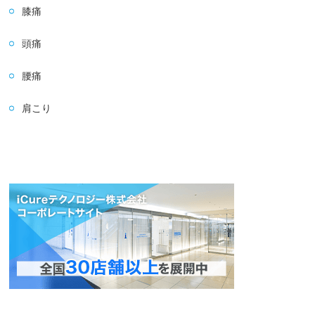
膝痛
頭痛
腰痛
肩こり