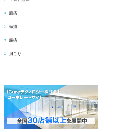
膝痛
頭痛
腰痛
肩こり