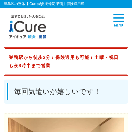
豊島区の整体【iCure鍼灸接骨院 巣鴨】保険適用可
巣鴨駅から徒歩2分 / 保険適用も可能 / 土曜・祝日
も夜8時半まで営業
毎回気遣いが嬉しいです！