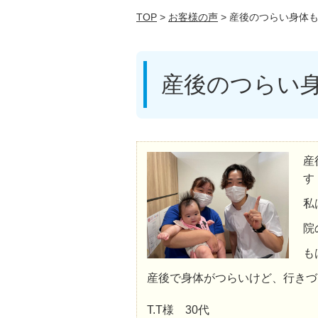
TOP
>
お客様の声
> 産後のつらい身体
産後のつらい
産
す
私
院
も
産後で身体がつらいけど、行きづ
T.T様 30代