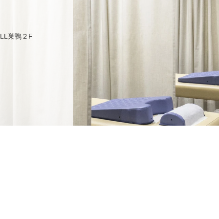
ULL巣鴨２F