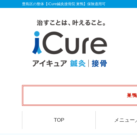
豊島区の整体【iCure鍼灸接骨院 巣鴨】保険適用可
巣鴨
TOP
メニュー