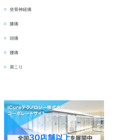
坐骨神経痛
膝痛
頭痛
腰痛
肩こり