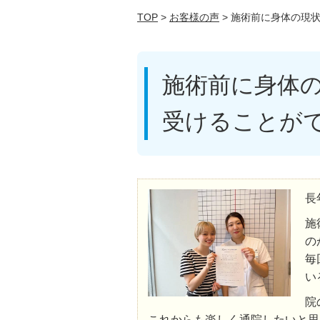
TOP
>
お客様の声
> 施術前に身体の現
施術前に身体
受けることが
長
施
の
毎
い
院
これからも楽しく通院したいと思