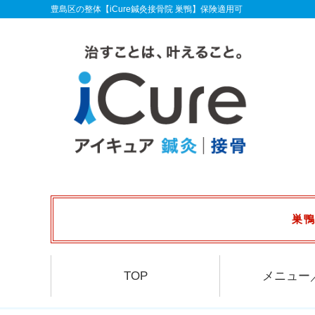
豊島区の整体【iCure鍼灸接骨院 巣鴨】保険適用可
巣鴨
TOP
メニュー