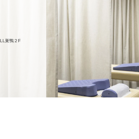
ULL巣鴨２F